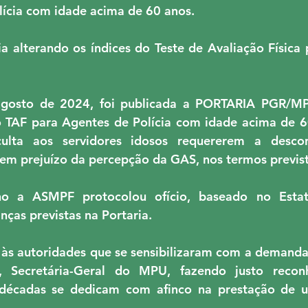
lícia com idade acima de 60 anos.
MPTBA
NUCLEO AL
PMPU
QUINTOS
a alterando os índices do Teste de Avaliação Física p
VÊNIO RJ
gosto de 2024, foi publicada a PORTARIA PGR/MP
do TAF para Agentes de Polícia com idade acima de 6
ulta aos servidores idosos requererem a descon
sem prejuízo da percepção da GAS, nos termos previst
o a ASMPF protocolou ofício, baseado no Estatu
nças previstas na Portaria.
s autoridades que se sensibilizaram com a demanda,
y, Secretária-Geral do MPU, fazendo justo recon
 décadas se dedicam com afinco na prestação de u
 