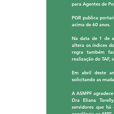
para Agentes de Po
EVENTOS
CONVÊNIOS
PGR publica portari
acima de 60 anos.
ASMPF - ASEMPT
CON
Na data de 1 de a
altera os índices 
regra também fac
realização do TAF, 
Em abril deste an
solicitando as muda
A ASMPF agradece à
Dra Eliana Torell
servidores que há
excelência ao MPF. 