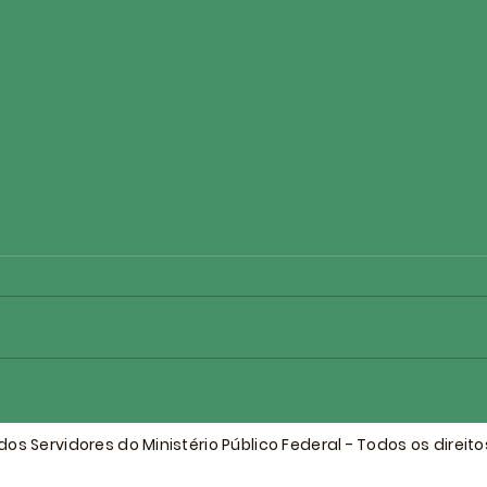
ASMPF - FELIZ DIA DOS
ASMP
PAIS
Proc
na P
os Servidores do Ministério Público Federal - Todos os direit
hist