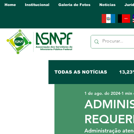
Home
Institucional
Galeria de Fotos
Notícias
Jurí
TODAS AS NOTÍCIAS
13,23
1 de ago. de 2024
1 min 
NUCLEO PB
NUCLEO 
ADMINI
REQUER
NUCLEO PA
NUCLEO P
Administração aten