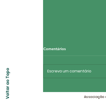
Comentários
Voltar ao Topo
Escreva um comentário
ASMPF firma parceria
estratégica com três
renomados escritórios para
Associação d
fortalecer a defesa dos