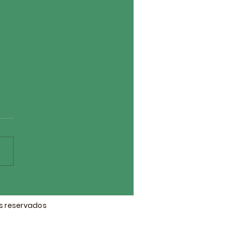
F saúda transição na
uradoria da República
araíba e destaca marco
os reservados
órico na liderança do