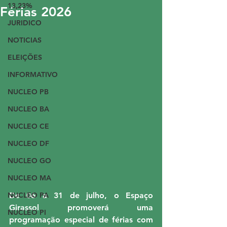
13,23%
Férias 2026
JURIDICO
NOTICIAS
ELEIÇÕES
INFORMATIVO
NUCLEO PB
NUCLEO BA
NUCLEO CE
NUCLEO DF
NUCLEO GO
NUCLEO MA
NUCLEO PA
De 06 a 31 de julho, o Espaço 
Girassol promoverá uma 
NUCLEO PI
programação especial de férias com 