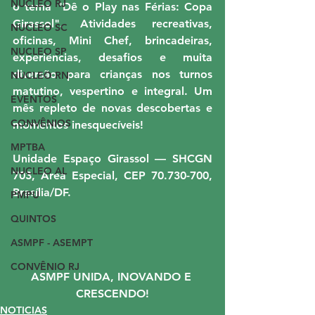
NUCLEO RJ
o tema "Dê o Play nas Férias: Copa 
Girassol". Atividades recreativas, 
NUCLEO SC
oficinas, Mini Chef, brincadeiras, 
NUCLEO SP
experiências, desafios e muita 
diversão para crianças nos turnos 
NUCLEO RN
matutino, vespertino e integral. Um 
EVENTOS
mês repleto de novas descobertas e 
CONVÊNIOS
momentos inesquecíveis!
MPTBA
Unidade Espaço Girassol — SHCGN 
NUCLEO AL
703, Área Especial, CEP 70.730-700, 
Brasília/DF.
PMPU
QUINTOS
ASMPF - ASEMPT
CONVÊNIO RJ
ASMPF UNIDA, INOVANDO E 
CRESCENDO!
NOTICIAS