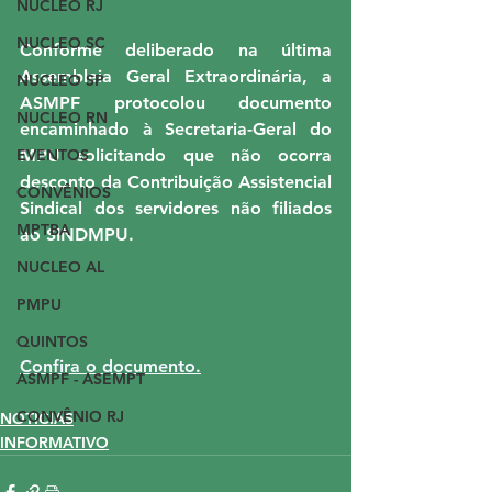
NUCLEO RJ
NUCLEO SC
Conforme deliberado na última 
Assembleia Geral Extraordinária, a 
NUCLEO SP
ASMPF protocolou documento 
NUCLEO RN
encaminhado à Secretaria-Geral do 
EVENTOS
MPU solicitando que não ocorra 
desconto da Contribuição Assistencial 
CONVÊNIOS
Sindical dos servidores não filiados 
MPTBA
ao SINDMPU.
NUCLEO AL
PMPU
QUINTOS
Confira o documento.
ASMPF - ASEMPT
CONVÊNIO RJ
NOTICIAS
INFORMATIVO