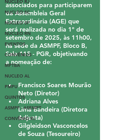
NUCLEO RJ
associados para participarem 
NUCLEO SC
da Assembleia Geral 
Extraordinária (AGE) que 
NUCLEO SP
será realizada no dia 1º de 
NUCLEO RN
setembro de 2025, às 11h00, 
EVENTOS
na sede da ASMPF, Bloco B, 
Sala 115 - PGR, objetivando 
CONVÊNIOS
a nomeação de:
MPTBA
NUCLEO AL
Francisco Soares Mourão 
PMPU
Neto (Diretor)
QUINTOS
Adriana Alves 
ASMPF - ASEMPT
Lima Bandeira (Diretora 
Adjunta)
CONVÊNIO RJ
Gilgleidson Vasconcelos 
de Souza (Tesoureiro)