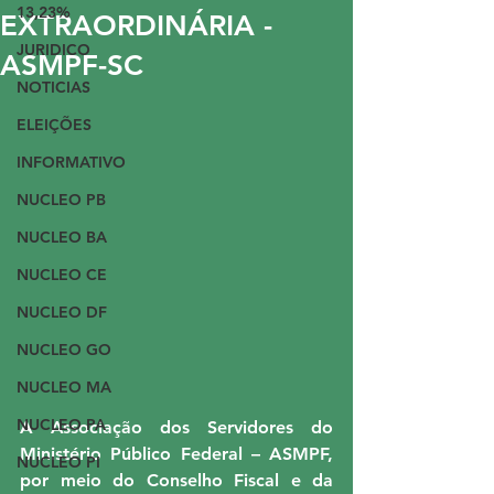
13,23%
EXTRAORDINÁRIA -
JURIDICO
ASMPF-SC
NOTICIAS
ELEIÇÕES
INFORMATIVO
NUCLEO PB
NUCLEO BA
NUCLEO CE
NUCLEO DF
NUCLEO GO
NUCLEO MA
NUCLEO PA
A Associação dos Servidores do 
Ministério Público Federal – ASMPF, 
NUCLEO PI
por meio do Conselho Fiscal e da 