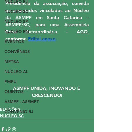
NUCLEO RJ
Presidência da associação, convida 
os associados vinculados ao Núcleo 
NUCLEO SC
da ASMPF em Santa Catarina – 
NUCLEO SP
ASMPF/SC, para uma Assembleia 
NUCLEO RN
Geral Extraordinária – AGO, 
conforme 
Edital anexo
.
EVENTOS
CONVÊNIOS
MPTBA
NUCLEO AL
PMPU
ASMPF UNIDA, INOVANDO E 
QUINTOS
CRESCENDO!
ASMPF - ASEMPT
ELEIÇÕES
CONVÊNIO RJ
NUCLEO SC