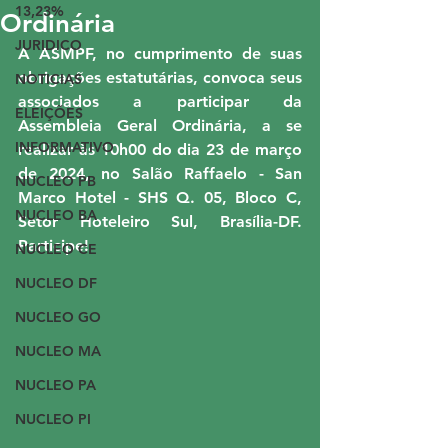
13,23%
Ordinária
JURIDICO
A ASMPF, no cumprimento de suas 
obrigações estatutárias, convoca seus 
NOTICIAS
associados a participar da 
ELEIÇÕES
Assembleia Geral Ordinária, a se 
INFORMATIVO
realizar às 10h00 do dia 23 de março 
de 2024, no Salão Raffaelo - San 
NUCLEO PB
Marco Hotel - SHS Q. 05, Bloco C, 
NUCLEO BA
Setor Hoteleiro Sul, Brasília-DF. 
Participe!
NUCLEO CE
NUCLEO DF
NUCLEO GO
NUCLEO MA
NUCLEO PA
NUCLEO PI