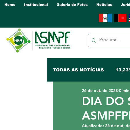
Home
Institucional
Galeria de Fotos
Notícias
Jurí
TODAS AS NOTÍCIAS
13,23
26 de out. de 2023
0 min
NUCLEO PB
NUCLEO 
DIA DO 
ASMPFP
NUCLEO PA
NUCLEO P
Atualizado:
26 de out. d