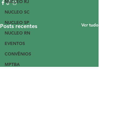
NUCLEO RJ
NUCLEO SC
NUCLEO SP
Ver tudo
Posts recentes
NUCLEO RN
EVENTOS
CONVÊNIOS
MPTBA
NUCLEO AL
PMPU
QUINTOS
ASMPF - ASEMPT
CONVÊNIO RJ