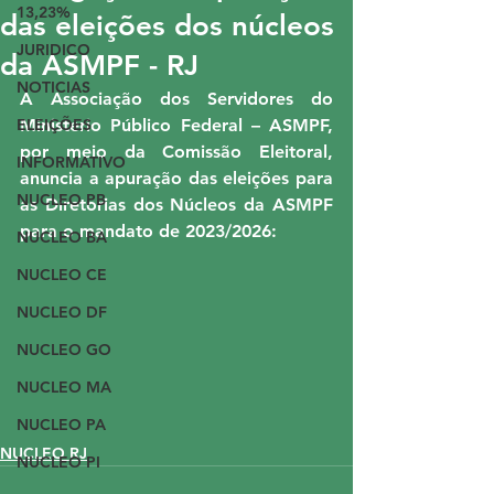
13,23%
das eleições dos núcleos
JURIDICO
da ASMPF - RJ
NOTICIAS
A Associação dos Servidores do 
ELEIÇÕES
Ministério Público Federal – ASMPF, 
por meio da Comissão Eleitoral, 
INFORMATIVO
anuncia a apuração das eleições para 
NUCLEO PB
as Diretorias dos Núcleos da ASMPF 
para o mandato de 2023/2026:
NUCLEO BA
NUCLEO CE
NUCLEO DF
NUCLEO GO
NUCLEO MA
NUCLEO PA
NUCLEO RJ
NUCLEO PI