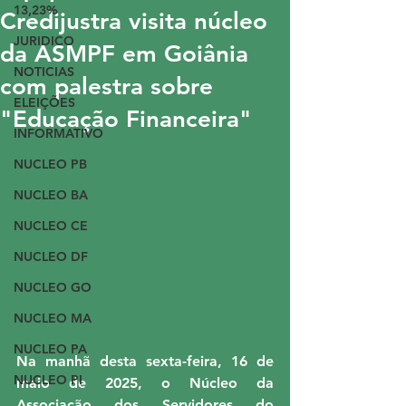
13,23%
Credijustra visita núcleo
JURIDICO
da ASMPF em Goiânia
NOTICIAS
com palestra sobre
ELEIÇÕES
"Educação Financeira"
INFORMATIVO
NUCLEO PB
NUCLEO BA
NUCLEO CE
NUCLEO DF
NUCLEO GO
NUCLEO MA
NUCLEO PA
Na manhã desta sexta-feira, 16 de 
NUCLEO PI
maio de 2025, o Núcleo da 
Associação dos Servidores do 