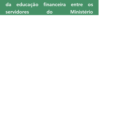
da educação financeira entre os 
servidores do Ministério 
Público Federal.
NUCLEO GO
Ver tudo
Posts recentes