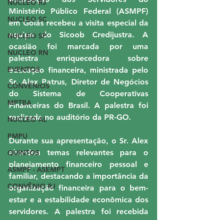
NUCLEO RJ
Ministério Público Federal (ASMPF) 
NUCLEO SC
em Goiás recebeu a visita especial da 
equipe do Sicoob Credijustra. A 
NUCLEO SP
ocasião foi marcada por uma 
NUCLEO RN
palestra enriquecedora sobre 
EVENTOS
educação financeira, ministrada pelo 
Sr. Alex Patrus, Diretor de Negócios 
CONVÊNIOS
do Sistema de Cooperativas 
MPTBA
Financeiras do Brasil. A palestra foi 
realizada no auditório da PR-GO.
NUCLEO AL
PMPU
Durante sua apresentação, o Sr. Alex 
abordou temas relevantes para o 
QUINTOS
planejamento financeiro pessoal e 
ASMPF - ASEMPT
familiar, destacando a importância da 
CONVÊNIO RJ
organização financeira para o bem-
estar e a estabilidade econômica dos 
servidores. A palestra foi recebida 