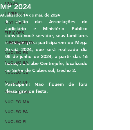
13,23%
MP 2024
JURIDICO
Atualizado:
14 de mai. de 2024
A União das Associações do 
NOTICIAS
Judiciário e Ministério Público 
ELEIÇÕES
convida você servidor, seus familiares 
e amigos para participarem do Mega 
INFORMATIVO
Arraiá 2024, que será realizado dia 
NUCLEO PB
08 de junho de 2024, a partir das 16 
NUCLEO BA
horas, no clube Centrejufe, localizado 
no Setor de Clubes sul, trecho 2.
NUCLEO CE
NUCLEO DF
Participem! Não fiquem de fora 
dessa grande festa.
NUCLEO GO
NUCLEO MA
NUCLEO PA
NUCLEO PI