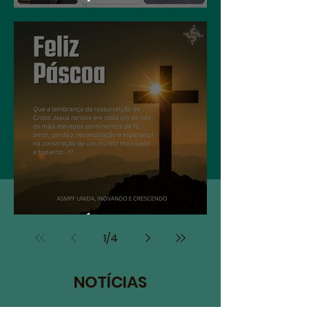
integração entre
associados,
aposentados e
servidores do MPU
FELIZ PÁSCOA
1
/
4
NOTÍCIAS