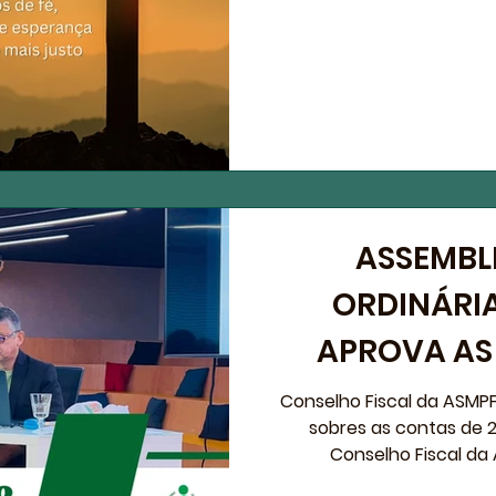
ASSEMBL
ORDINÁRI
APROVA AS
DIRETORIA 
Conselho Fiscal da ASMPF
sobres as contas de 
NÚCLEOS
Conselho Fiscal da