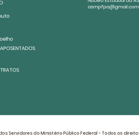
Núcleo Estadual da A
TO
asmpfpa@gmail.com
outo
Coelho
 APOSENTADOS
NTRATOS
os Servidores do Ministério Público Federal - Todos os direit