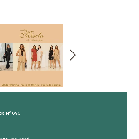
os Nº 690