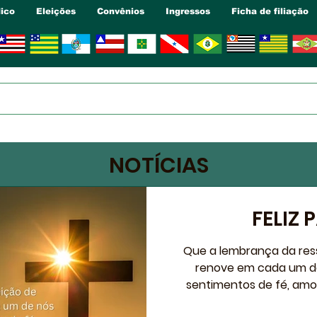
dico
Eleições
Convênios
Ingressos
Ficha de filiação
NOTÍCIAS
FELIZ
Que a lembrança da ressurreiçã
renove em cada um de
sentimentos de fé, amor,