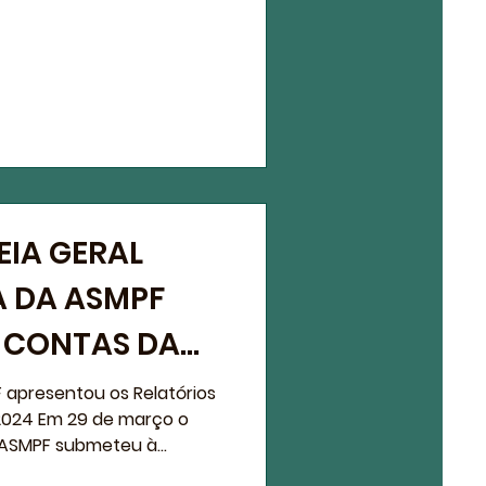
EIA GERAL
A DA ASMPF
 CONTAS DA
EXECUTIVA E
 apresentou os Relatórios
2024 Em 29 de março o
 DA ASMPF
 ASMPF submeteu à...