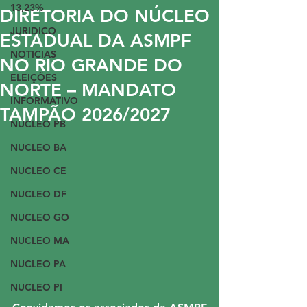
13,23%
DIRETORIA DO NÚCLEO
JURIDICO
ESTADUAL DA ASMPF
NOTICIAS
NO RIO GRANDE DO
ELEIÇÕES
NORTE – MANDATO
INFORMATIVO
TAMPÃO 2026/2027
NUCLEO PB
NUCLEO BA
NUCLEO CE
NUCLEO DF
NUCLEO GO
NUCLEO MA
NUCLEO PA
NUCLEO PI