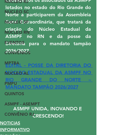
Convidamos os associados da ASMPF 
NUCLEO RJ
lotados no estado do Rio Grande do 
NUCLEO SC
Norte a participarem da Assembleia 
Geral Extraordinária, que tratará da 
NUCLEO SP
criação do Núcleo Estadual da 
NUCLEO RN
ASMPF no RN e da posse da 
EVENTOS
Diretoria para o mandato tampão 
2026/2027. 
CONVÊNIOS
MPTBA
EDITAL - POSSE DA DIRETORIA DO 
NÚCLEO ESTADUAL DA ASMPF NO 
NUCLEO AL
RIO GRANDE DO NORTE – 
PMPU
MANDATO TAMPÃO 2026/2027
QUINTOS
ASMPF - ASEMPT
ASMPF UNIDA, INOVANDO E 
CONVÊNIO RJ
CRESCENDO!
NOTICIAS
INFORMATIVO