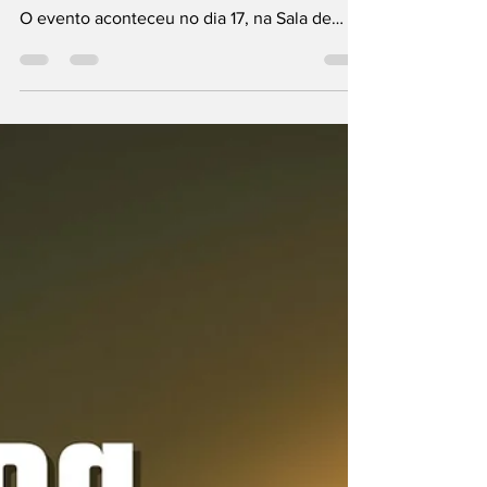
aposentados e
servidores do MPU
O tradicional almoço promovido pela ASMPF-
BA em setembro, foi um verdadeiro sucesso.
O evento aconteceu no dia 17, na Sala de
Convivência...