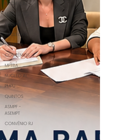
NUCLEO RJ
NUCLEO SC
NUCLEO SP
NUCLEO RN
EVENTOS
CONVÊNIOS
MPTBA
NUCLEO AL
PMPU
QUINTOS
ASMPF -
ASEMPT
CONVÊNIO RJ