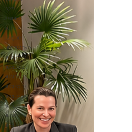
13,23%
JURIDICO
NOTICIAS
ELEIÇÕES
INFORMATIVO
NUCLEO PB
NUCLEO BA
NUCLEO CE
NUCLEO DF
NUCLEO GO
NUCLEO MA
NUCLEO PA
NUCLEO PI