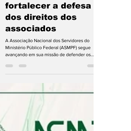
com três renomados
escritórios para
fortalecer a defesa
dos direitos dos
associados
A Associação Nacional dos Servidores do
Ministério Público Federal (ASMPF) segue
avançando em sua missão de defender os
interesses e direitos de seus associados. Com
esse compromisso, a entidade firmou uma
importante parceria institucional com três
escritórios de advocacia de reconhecida
atuação nacional: Demóstenes Torres
Advogados, Virgínia Afonso Advocacia e
HAA Advogados Associados. A iniciativa
representa mais um passo da ASMPF na