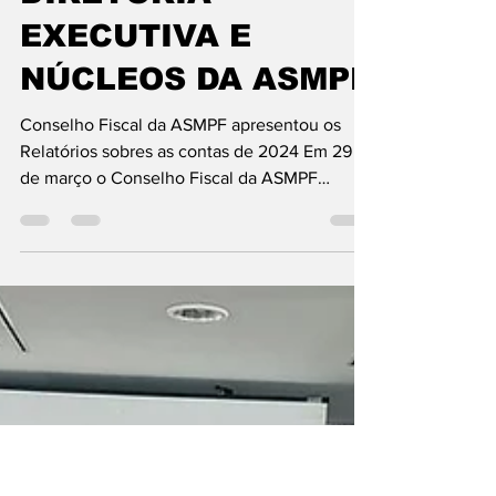
2 de abr. de 2025
2 min de leitura
ASSEMBLEIA GERAL
ORDINÁRIA DA
ASMPF APROVA AS
CONTAS DA
DIRETORIA
EXECUTIVA E
NÚCLEOS DA ASMPF
Conselho Fiscal da ASMPF apresentou os
Relatórios sobres as contas de 2024 Em 29
de março o Conselho Fiscal da ASMPF
submeteu à...