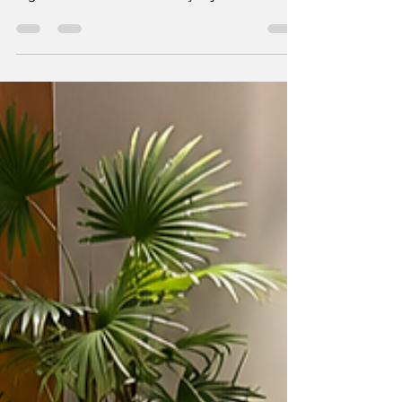
Público Federal (ASMPF) informa que
ingressará com uma nova ação judicial
visando à correção da VPNI (Vantagem
Pessoal Nominalmente Identificada),
congelada desde 2004. Para essa importante
iniciativa, a ASMPF firmou parceria com os
renomados escritórios Demóstenes Torres
Advogados, Virgínia Afonso Advocacia e
HAA Advogados Associados, responsáveis
pelo desenvolvimento de uma tese jurídica
inovadora voltada à recuperação das perdas
ac