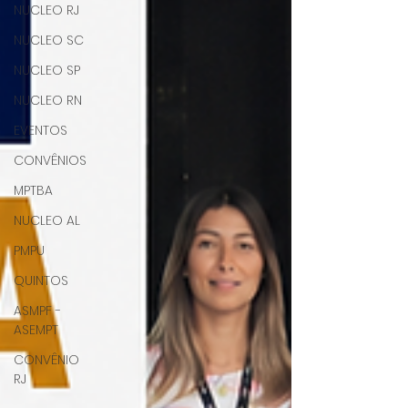
NUCLEO RJ
NUCLEO SC
NUCLEO SP
NUCLEO RN
EVENTOS
CONVÊNIOS
MPTBA
NUCLEO AL
PMPU
QUINTOS
ASMPF -
ASEMPT
CONVÊNIO
RJ