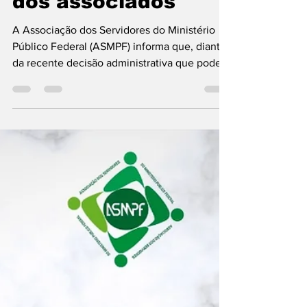
ASMPF protocola
Mandado de
Segurança para
resguardar direitos
dos associados
A Associação dos Servidores do Ministério
Público Federal (ASMPF) informa que, diante
da recente decisão administrativa que pode
impactar parcelas remuneratórias, adotou
medidas imediatas para resguardar os direitos
dos associados. Foi protocolado, na data de
hoje, Mandado de Segurança com pedido de
liminar, visando suspender os efeitos da
decisão, especialmente quanto à possível
redução de parcelas remuneratórias (VPNI's -
absorção dos quintos referente ao período de