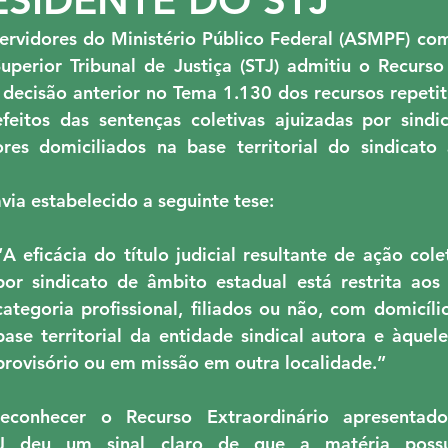
MPTBA
NUCLEO AL
PMPU
QUINTOS
ervidores do Ministério Público Federal (ASMPF) com
perior Tribunal de Justiça (STJ) admitiu o Recurso 
 decisão anterior no Tema 1.130 dos recursos repetit
VÊNIO RJ
res domiciliados na base territorial do sindicato 
via estabelecido a seguinte tese:
“A eficácia do título judicial resultante de ação cole
por sindicato de âmbito estadual está restrita aos 
categoria profissional, filiados ou não, com domicílio
base territorial da entidade sindical autora e àquele
provisório ou em missão em outra localidade.”
conhecer o Recurso Extraordinário apresentado 
TJ deu um sinal claro de que a matéria possui