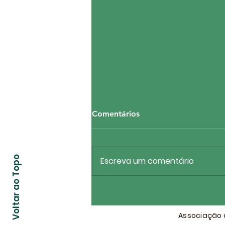
Comentários
Voltar ao Topo
Escreva um comentário
ASMPF firma parceria
estratégica com três
renomados escritórios para
Associação d