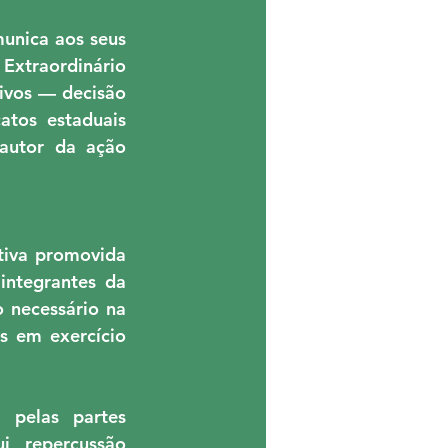
unica aos seus 
Extraordinário 
ivos — decisão 
que restringia os efeitos das sentenças coletivas ajuizadas por sindicatos estaduais 
autor da ação 
tiva promovida 
integrantes da 
 necessário na 
s em exercício 
pelas partes 
 repercussão 