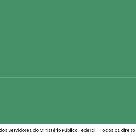
ASMPF saúda transição na
ASMP
Procuradoria da República
202
na Paraíba e destaca marco
os Servidores do Ministério Público Federal - Todos os direit