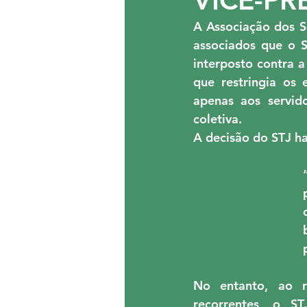
EVENTOS
CONVÊNIOS
A Associação dos S
associados que o Su
interposto contra a
ASMPF - ASEMPT
CON
apenas aos servido
coletiva
.
A decisão do STJ ha
No entanto, ao re
recorrentes, o S