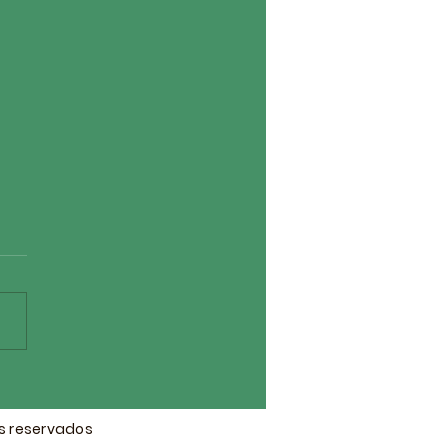
F - Colônia de Férias
6
os reservados