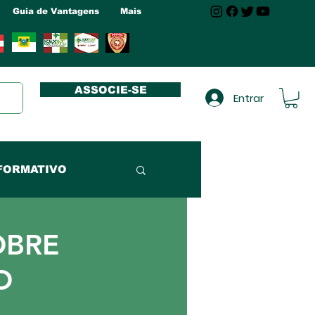
Guia de Vantagens
Mais
ASSOCIE-SE
Entrar
FORMATIVO
NUCLEO MA
OBRE
O
NUCLEO RN