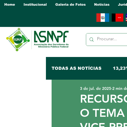
Home
Institucional
Galeria de Fotos
Notícias
Jurí
TODAS AS NOTÍCIAS
13,23
3 de jul. de 2025
2 min de
NUCLEO PB
NUCLEO 
RECURS
O TEMA 
NUCLEO PA
NUCLEO P
VICE-PR