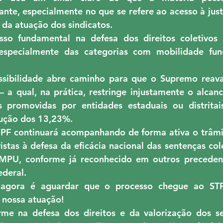
vante, especialmente no que se refere ao acesso à just
 da atuação dos sindicatos.
so fundamental na defesa dos direitos coletivos d
, especialmente das categorias com mobilidade fun
sibilidade abre caminho para que o Supremo reavali
a qual, na prática, restringe injustamente o alcanc
 promovidas por entidades estaduais ou distritais
ução dos 13,23%.
PF continuará acompanhando de forma ativa o trâmit
istas à defesa da eficácia nacional das sentenças cole
 MPU, conforme já reconhecido em outros precedent
ederal.
agora é aguardar que o processo chegue ao STF
 nossa atuação!
e na defesa dos direitos e da valorização dos seu