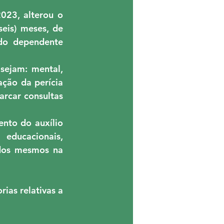
23, alterou o 
eis) meses, de 
do dependente 
sejam: mental, 
ção da perícia 
rcar consultas 
nto do auxílio 
educacionais, 
dos mesmos na 
as relativas a 