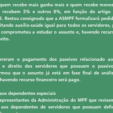
 quem recebe mais ganha mais e quem recebe menos
s recebem 5% e outros 8%, em função do artigo 2
 Restou consignado que a ASMPF formalizará pedid
tando auxílio-saúde igual para todos os servidores, p
 comprometeu a estudar o assunto e, havendo recurso
eito.
ereram o pagamento dos passivos relacionado aos
o e direito dos servidores que possuem o passivo
rmou que o assunto já está em fase final de análi
 havendo recurso financeiro será pago.
 aos dependentes especiais
 representantes da Administração do MPF que revise
r aos dependentes de servidores que possuam defici