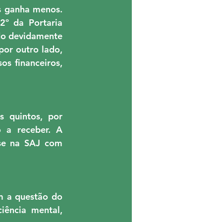
 ganha menos. 
º da Portaria 
o devidamente 
or outro lado, 
s financeiros, 
 quintos, por 
 a receber. A 
se na SAJ com 
m a questão do 
ência mental, 