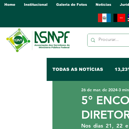
Home
Institucional
Galeria de Fotos
Notícias
Jurí
TODAS AS NOTÍCIAS
13,23
26 de mar. de 2024
3 min
NUCLEO PB
NUCLEO 
5° ENC
DIRETO
NUCLEO PA
NUCLEO P
Nos dias 21, 22 e