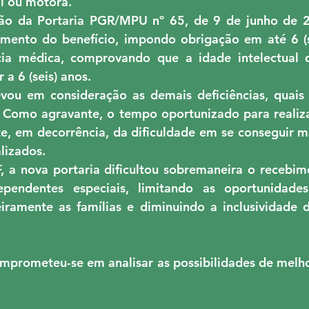
al ou motora.
ão da Portaria PGR/MPU nº 65, de 9 de junho de 20
bimento do benefício, impondo obrigação em até 6 (s
ícia médica, comprovando que a idade intelectual 
r a 6 (seis) anos.
evou em consideração as demais deficiências, quais 
. Como agravante, o tempo oportunizado para realiza
te, em decorrência, da dificuldade em se conseguir ma
lizados.
 a nova portaria dificultou sobremaneira o recebime
ependentes especiais, limitando as oportunidades 
iramente as famílias e diminuindo a inclusividade 
prometeu-se em analisar as possibilidades de melhori