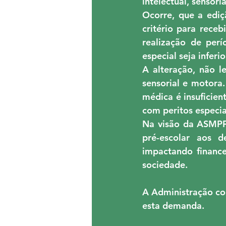
intelectual, sensori
Ocorre, que a ediç
critério para rece
realização de per
especial seja inferio
A alteração, não l
sensorial e motora
médica é insuficien
com peritos especia
Na visão da ASMPF,
pré-escolar aos d
impactando finance
sociedade.
A Administração com
esta demanda.