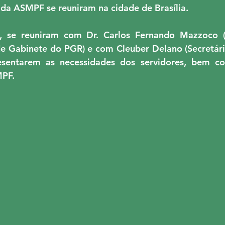
 da ASMPF se reuniram na cidade de Brasília.
MPTBA
NUCLEO AL
PMPU
QUINTOS
2), se reuniram com Dr. Carlos Fernando Mazzoco (
de Gabinete do PGR) e com Cleuber Delano (Secretári
VÊNIO RJ
sentarem as necessidades dos servidores, bem c
MPF.