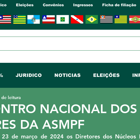
dico
Eleições
Convênios
Ingressos
Ficha de filiação
%
JURIDICO
NOTICIAS
ELEIÇÕES
IN
 de leitura
BA
NUCLEO CE
NUCLEO DF
NUCLEO GO
ONTRO NACIONAL DOS
RES DA ASMPF
I
NUCLEO RJ
NUCLEO SC
NUCLEO SP
 23 de março de 2024 os Diretores dos Núcleos E