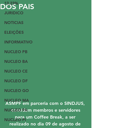
13,23%
DOS PAIS
JURIDICO
NOTICIAS
ELEIÇÕES
INFORMATIVO
NUCLEO PB
NUCLEO BA
NUCLEO CE
NUCLEO DF
NUCLEO GO
NUCLEO MA
ASMPF em parceria com o SINDJUS, 
NUCLEO PA
convidam membros e servidores
para um Coffee Break, a ser 
NUCLEO PI
realizado no dia 09 de agosto de 