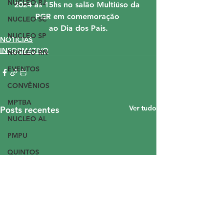
NUCLEO RJ
2024 às 15hs no salão Multiúso da 
PGR em comemoração 
NUCLEO SC
ao Dia dos Pais.
NUCLEO SP
NOTICIAS
INFORMATIVO
NUCLEO RN
EVENTOS
CONVÊNIOS
MPTBA
Ver tudo
Posts recentes
NUCLEO AL
PMPU
QUINTOS
ASMPF - ASEMPT
CONVÊNIO RJ