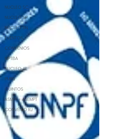
NUCLEO SC
NUCLEO SP
NUCLEO RN
EVENTOS
CONVÊNIOS
MPTBA
NUCLEO AL
PMPU
QUINTOS
ASMPF - ASEMPT
CONVÊNIO RJ